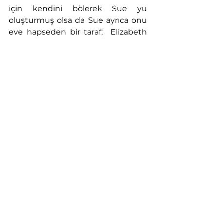
için kendini bölerek Sue yu 
oluşturmuş olsa da Sue ayrıca onu 
eve hapseden bir taraf;  Elizabeth 
ise yine de ona değer veren, onu 
öldürmeye kıyamayan ve onu 
yaşatmak isteyecek kadar da iyi bir 
yerde. Bunun tam aksine Sue 
güzel, genç, başarılı, arzulanan 
konumunda olsa da Elizabeth i 
sömürecek, onu ihmal edecek, ona 
ve dolayısıyla kendine de zarar 
verebilecek kadar gözü dönmüş 
birine dönüşecek kadar da kötü. 
Yani buradaki bölünme tamamen 
Elizabeth in iyi-kötü algısına göre 
gerçekleşiyor. Bu da gençlilik-
başarı-güzellik-arzulanma gibi 
eksenlerle oluyor.