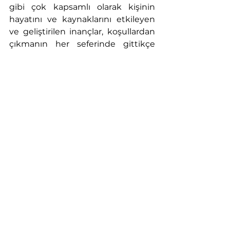
gibi çok kapsamlı olarak kişinin 
hayatını ve kaynaklarını etkileyen 
ve geliştirilen inançlar, koşullardan 
çıkmanın her seferinde gittikçe 
zorlaştığı bir madde olarak filme 
konulması çok tesadüf değil. Sigara 
bağımlısı biri her gün bir paket 
içerek oral ihtiyaçlarını, bastırılmış 
veya içsel çatışmaya neden olan 
hislerini tatmin edebiliyorken, bu 
tatmini damardan, direkt etkiyle ve 
sürekli olarak sizi ekonomik-sosyal-
cinsel-ilişkisel olarak gerileten bir 
yere geçerek almaya çalışmak çok 
da tek boyutlu ele alınabilecek bir 
şey değil. Tommy yanlış arkadaş 
seçimleri, ayrılıkla ve kayıpla baş 
etmeyi denememesi, 
sorunlarından sadece kaçması 