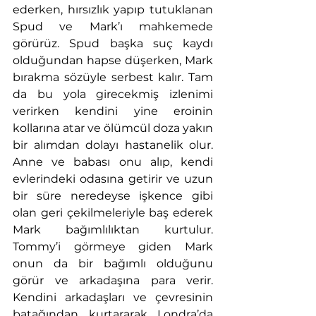
ederken, hırsızlık yapıp tutuklanan 
Spud ve Mark’ı mahkemede 
görürüz. Spud başka suç kaydı 
olduğundan hapse düşerken, Mark 
bırakma sözüyle serbest kalır. Tam 
da bu yola girecekmiş izlenimi 
verirken kendini yine eroinin 
kollarına atar ve ölümcül doza yakın 
bir alımdan dolayı hastanelik olur. 
Anne ve babası onu alıp, kendi 
evlerindeki odasına getirir ve uzun 
bir süre neredeyse işkence gibi 
olan geri çekilmeleriyle baş ederek 
Mark bağımlılıktan kurtulur. 
Tommy’i görmeye giden Mark 
onun da bir bağımlı olduğunu 
görür ve arkadaşına para verir. 
Kendini arkadaşları ve çevresinin 
batağından kurtararak Londra’da 